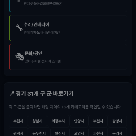
인터넷·5G·결합할인·알뜰폰
수리/인테리어
🔧
인테리어·도배·배관·에어컨
문화/공연
🎭
영화·뮤지컬·전시·페스티벌
📍 경기 31개 구·군 바로가기
각 구·군을 클릭하면 해당 지역의 16개 카테고리를 확인할 수 있습니다
수원시
성남시
의정부시
안양시
부천시
광명시
평택시
동두천시
안산시
고양시
과천시
구리시