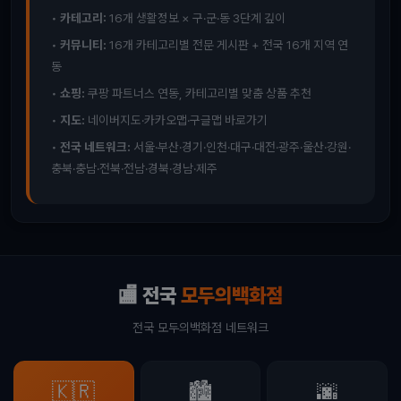
•
카테고리:
16개 생활정보 × 구·군·동 3단계 깊이
•
커뮤니티:
16개 카테고리별 전문 게시판 + 전국 16개 지역 연
동
•
쇼핑:
쿠팡 파트너스 연동, 카테고리별 맞춤 상품 추천
•
지도:
네이버지도·카카오맵·구글맵 바로가기
•
전국 네트워크:
서울·부산·경기·인천·대구·대전·광주·울산·강원·
충북·충남·전북·전남·경북·경남·제주
🏬 전국
모두의백화점
전국 모두의백화점 네트워크
🇰🇷
🏙️
🌆