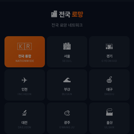
🏬 전국
로망
전국 로망 네트워크
🇰🇷
🏙️
🌆
전국 통합
서울
경기
NATIONWIDE
SEOUL
GYEONGGI
✈️
🌊
🍎
인천
부산
대구
INCHEON
BUSAN
DAEGU
🔬
🎨
🏭
대전
광주
울산
DAEJEON
GWANGJU
ULSAN