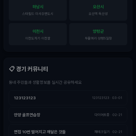
하남시
오산시
스타필드·미사강변도시
오산역·독산성
이천시
양평군
이천도자기·이천쌀
두물머리·양평5일장
📋 경기 커뮤니티
동네 주민들과 생활정보를 실시간 공유하세요
123123123
123123123 · 03-01
안양 골프연습장
다이어트중 · 02-21
면접 10번 떨어지고 깨달은 것들
재테크일기 · 02-21