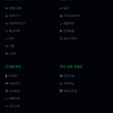
💎 명품브랜드
👶 육아
💻 전자기기
🛋️ 가구인테리어
🚗 자동차바이크
🍳 생활주방
👗 패션의류
🐕 반려동물
💄 뷰티
💒 웨딩이벤트
🍎 식품
⚽ 스포츠
디지털·취미
건강·교육·부동산
🖥️ 디지털IT
🏥 건강의료
🎮 게임취미
📖 교육학습
📚 도서음반
🏢 부동산창업
✈️ 여행티켓
🔧 공구산업