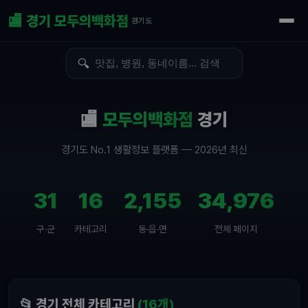
🏬 경기 모두의백화점
경기도
🔍
🏬
모두의백화점
경기
경기도 No.1 생활정보 플랫폼 — 2026년 최신
31
16
2,155
34,976
구·군
카테고리
동·읍·면
전체 페이지
📂 경기 전체 카테고리
(16개)