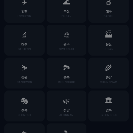
✈️
🌊
🍎
인천
부산
대구
INCHEON
BUSAN
DAEGU
🔬
🎨
🏭
대전
광주
울산
DAEJEON
GWANGJU
ULSAN
⛷️
🏞️
🌾
강원
충북
충남
GANGWON
CHUNGBUK
CHUNGNAM
🎭
🌿
🏛️
전북
전남
경북
JEONBUK
JEONNAM
GYEONGBUK