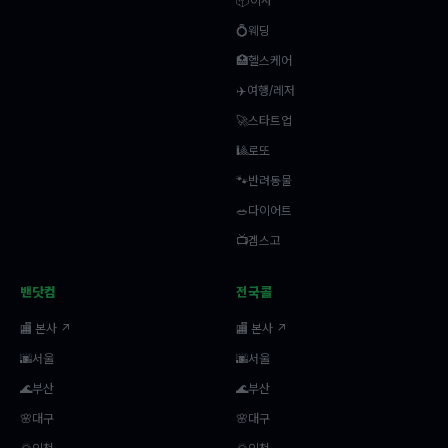
📦이사
💍웨딩
🏥헬스케어
✈️여행/레저
🚀스타트업
🎱로또
🐾반려동물
🥗다이어트
📺겜스고
밴닷컴
전국콜
🏬 본사 ↗
🏬 본사 ↗
🌆서울
🌆서울
🌊부산
🌊부산
🌸대구
🌸대구