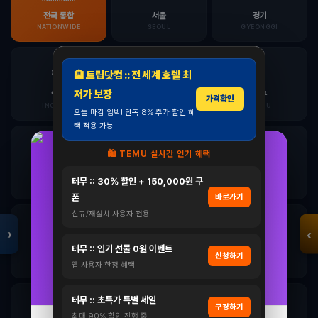
전국 통합
서울
경기
NATIONWIDE
SEOUL
GYEONGGI
✈️
🌊
🍎
🏨 트립닷컴 :: 전 세계 호텔 최
저가 보장
인천
부산
대구
가격확인
INCHEON
BUSAN
DAEGU
모두의백화점
오늘 마감 임박! 단독 8% 추가 할인 혜
명품 · 패션 · 생활
택 적용 가능
총집합 보기
🔬
🎨
🏭
🛍️ TEMU 실시간 인기 혜택
삼성 비스포크 RS84DB5002CW 양문형 냉장고
대전
광주
울산
테무 :: 30% 할인 + 150,000원 쿠
900리터급 852L
DAEJEON
GWANGJU
ULSAN
트리아티 가스핏 유산균 덴마크 100억 배에 가스 프로바
폰
바로가기
1,739,999원
이오틱스 30…
신규/재설치 사용자 전용
⛷️
🏞️
🌾
1,299,000원
›
‹
25%
자세히 보기 →
테무 :: 인기 선물 0원 이벤트
강원
충북
충남
신청하기
GANGWON
CHUNGBUK
CHUNGNAM
앱 사용자 한정 혜택
자세히 보기 →
오늘 하루 닫기
닫기
테무 :: 초특가 특별 세일
🎭
🌿
🏛️
구경하기
최대 90% 할인 진행 중