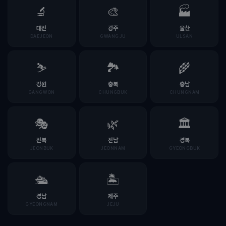
🔬
🎨
🏭
대전
광주
울산
DAEJEON
GWANGJU
ULSAN
⛷️
🏞️
🌾
강원
충북
충남
GANGWON
CHUNGBUK
CHUNGNAM
🎭
🌿
🏛️
전북
전남
경북
JEONBUK
JEONNAM
GYEONGBUK
🛳️
🏝️
경남
제주
GYEONGNAM
JEJU