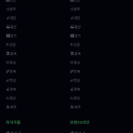
🌅인천
🌅인천
🎨광주
🎨광주
🔬대전
🔬대전
🏭울산
🏭울산
🏙️경기
🏙️경기
⛷️강원
⛷️강원
🏛️충북
🏛️충북
🌸충남
🌸충남
🌾전북
🌾전북
🌿전남
🌿전남
🍎경북
🍎경북
⛵경남
⛵경남
🏝️제주
🏝️제주
최저가콜
모밴10대산