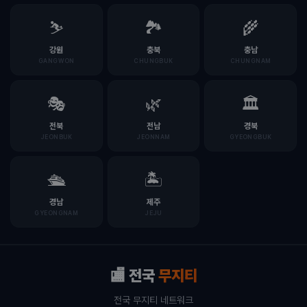
⛷️
🏞️
🌾
강원
충북
충남
GANGWON
CHUNGBUK
CHUNGNAM
🎭
🌿
🏛️
전북
전남
경북
JEONBUK
JEONNAM
GYEONGBUK
🛳️
🏝️
경남
제주
GYEONGNAM
JEJU
🏬 전국
무지티
전국 무지티 네트워크