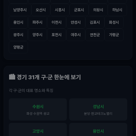
남양주시
오산시
시흥시
군포시
의왕시
하남시
용인시
파주시
이천시
안성시
김포시
화성시
광주시
양주시
포천시
여주시
연천군
가평군
양평군
🏙️ 경기 31개 구·군 한눈에 보기
각 구·군의 대표 명소와 특징
수원시
성남시
화성·수원역·광교
분당·판교테크노밸리
고양시
용인시