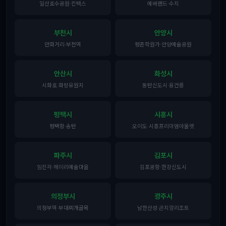
일산호수공원·킨텍스
에버랜드·수지
부천시
안양시
만화거리·부천역
평촌학원가·안양예술공원
안산시
화성시
시화호·화랑유원지
동탄신도시·융건릉
평택시
시흥시
평택항·송탄
오이도·시흥프리미엄아울렛
파주시
김포시
임진각·헤이리예술마을
김포공항·한강신도시
의정부시
광주시
의정부역·부대찌개골목
남한산성·곤지암리조트