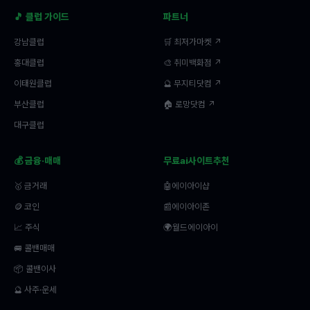
🎵 클럽 가이드
파트너
강남클럽
🛒 최저가마켓 ↗
홍대클럽
🎨 취미백화점 ↗
이태원클럽
🔮 무지티닷컴 ↗
부산클럽
🏠 로망닷컴 ↗
대구클럽
💰 금융·매매
무료ai사이트추천
🥇 금거래
🤖에이아이샵
🪙 코인
📰에이아이존
📈 주식
🌍월드에이아이
🚐 콜밴매매
📦 콜밴이사
🔮 사주·운세