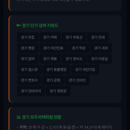
🔑 경기 인기 검색 키워드
경기 맛집
경기 카페
경기 부동산
경기 전세
경기 병원
경기 야간진료
경기 학원
경기 과외
경기 알바
경기 채용
경기 정비소
경기 미용실
경기 헬스장
경기 동물병원
경기 어린이집
경기 변호사
경기 은행
경기 인터넷
경기 인테리어
경기 영화관
📊 경기 모두의백화점 현황
•
지역:
31개 구·군 × 2,155개 동·읍·면 = 약 34,976개 페이지