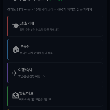
경기도 31개 구·군 × 16개 카테고리 = 496개 지역별 전문 페이지
맛집/카페
🍽️
맛집 추천부터 인스타 핫플 카페까지
부동산
🏠
아파트 시세·전월세·분양 정보
여행/숙박
✈️
호텔·펜션·캠핑·여행코스
병원/의료
🏥
병원·약국·야간진료·건강검진