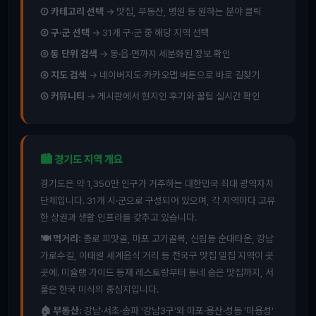
① 카테고리 선택
→ 맛집, 부동산, 병원 등 원하는 분야 클릭
② 구·군 선택
→ 31개 구·군 중 해당 지역 선택
③ 동 단위 검색
→ 동·읍·면까지 세분화된 정보 확인
④ 지도 검색
→ 네이버지도·카카오맵 버튼으로 바로 길찾기
⑤ 커뮤니티
→ 게시판에서 현지인 후기와 꿀팁 실시간 확인
🏙️ 경기도 지역 개요
경기도은 약 1,350만 인구가 거주하는 대한민국 최대 광역자치
단체입니다. 31개 시·군으로 구성되어 있으며, 각 지역마다 고유
한 상권과 생활 인프라를 갖추고 있습니다.
🍽️ 먹거리:
종로 피맛골, 마포 고기골목, 신림동 순대타운, 강남
가로수길, 이태원 세계음식 거리 등 전국구 맛집 밀집 지역이 곳
곳에. 미슐랭 가이드 등재 레스토랑부터 동네 숨은 맛집까지, 서
울은 한국 미식의 중심지입니다.
🏠 부동산:
강남·서초·송파 '강남3구'와 마포·용산·성동 '마용성'