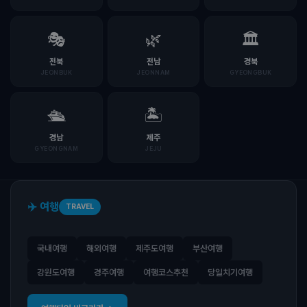
🎭
🌿
🏛️
전북
전남
경북
JEONBUK
JEONNAM
GYEONGBUK
🛳️
🏝️
경남
제주
GYEONGNAM
JEJU
✈️ 여행
TRAVEL
국내여행
해외여행
제주도여행
부산여행
강원도여행
경주여행
여행코스추천
당일치기여행