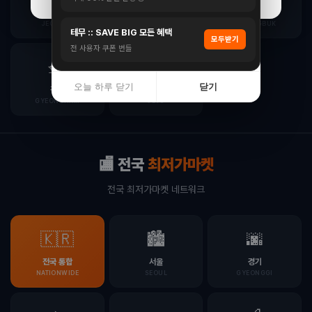
오늘 하루 닫기
닫기
전북
전남
경북
JEONBUK
JEONNAM
GYEONGBUK
테무 :: SAVE BIG 모든 혜택
모두받기
입점 · 제휴 문의
전 사용자 쿠폰 번들
🛳️
🏝️
오늘 하루 닫기
닫기
경남
제주
GYEONGNAM
JEJU
🏬 전국
최저가마켓
전국 최저가마켓 네트워크
🇰🇷
🏙️
🌆
전국 통합
서울
경기
NATIONWIDE
SEOUL
GYEONGGI