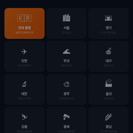
🇰🇷
🏙️
🌆
전국 통합
서울
경기
NATIONWIDE
SEOUL
GYEONGGI
✈️
🌊
🍎
인천
부산
대구
INCHEON
BUSAN
DAEGU
🔬
🎨
🏭
대전
광주
울산
DAEJEON
GWANGJU
ULSAN
⛷️
🏞️
🌾
강원
충북
충남
GANGWON
CHUNGBUK
CHUNGNAM