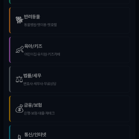
반려동물
🐕
동물병원·펫미용·펫호텔
육아/키즈
👶
어린이집·유치원·키즈카페
법률/세무
⚖️
변호사·세무사·무료상담
금융/보험
💰
은행·보험·대출·재테크
통신/인터넷
📱