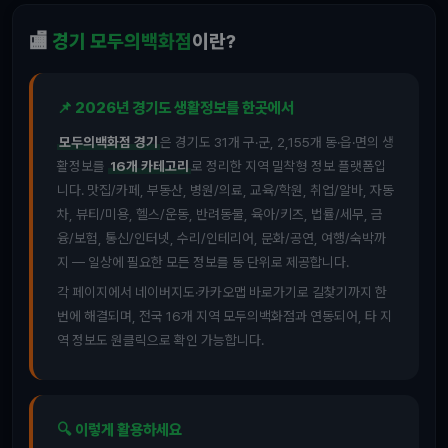
🏬
경기 모두의백화점
이란?
📌 2026년 경기도 생활정보를 한곳에서
모두의백화점 경기
은 경기도 31개 구·군, 2,155개 동·읍·면의 생
활정보를
16개 카테고리
로 정리한 지역 밀착형 정보 플랫폼입
니다. 맛집/카페, 부동산, 병원/의료, 교육/학원, 취업/알바, 자동
차, 뷰티/미용, 헬스/운동, 반려동물, 육아/키즈, 법률/세무, 금
융/보험, 통신/인터넷, 수리/인테리어, 문화/공연, 여행/숙박까
지 — 일상에 필요한 모든 정보를 동 단위로 제공합니다.
각 페이지에서 네이버지도·카카오맵 바로가기로 길찾기까지 한
번에 해결되며, 전국 16개 지역 모두의백화점과 연동되어, 타 지
역 정보도 원클릭으로 확인 가능합니다.
🔍 이렇게 활용하세요