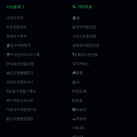
이슈블로그
📝 기타자료
🎨취미부자
🏠홈
☕프로딴짓러
🎤현역가왕인포
📝하비기록러
🎶미스트롯인포
🏠방구석탐험가
💰정부지원금인포
🌍지구인A의소비기록
🎙️트롯오디션인포
📦오늘의만물상점
🛒이커머스
🍯은근한꿀템창고
🚚물류
🛒모두의장바구니
🤖AI
🗓️오늘의생활기록소
🔌반도체
💳스마트소비노트
💵금융
🔍방구석취향연구소
🏢부동산
💻디지털탐험일지
🚗자동차
⚡에너지