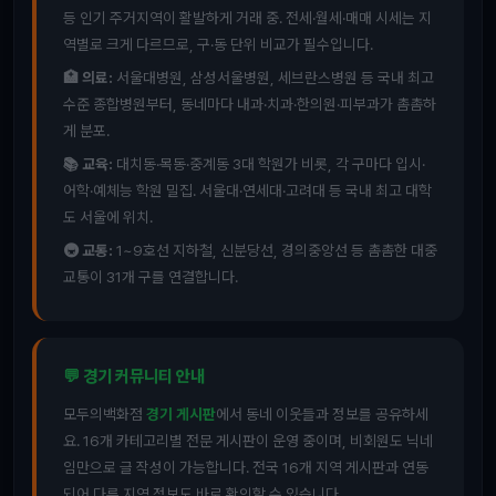
등 인기 주거지역이 활발하게 거래 중. 전세·월세·매매 시세는 지
역별로 크게 다르므로, 구·동 단위 비교가 필수입니다.
🏥 의료:
서울대병원, 삼성서울병원, 세브란스병원 등 국내 최고
수준 종합병원부터, 동네마다 내과·치과·한의원·피부과가 촘촘하
게 분포.
📚 교육:
대치동·목동·중계동 3대 학원가 비롯, 각 구마다 입시·
어학·예체능 학원 밀집. 서울대·연세대·고려대 등 국내 최고 대학
도 서울에 위치.
🚇 교통:
1~9호선 지하철, 신분당선, 경의중앙선 등 촘촘한 대중
교통이 31개 구를 연결합니다.
💬 경기 커뮤니티 안내
모두의백화점
경기 게시판
에서 동네 이웃들과 정보를 공유하세
요. 16개 카테고리별 전문 게시판이 운영 중이며, 비회원도 닉네
임만으로 글 작성이 가능합니다. 전국 16개 지역 게시판과 연동
되어 다른 지역 정보도 바로 확인할 수 있습니다.