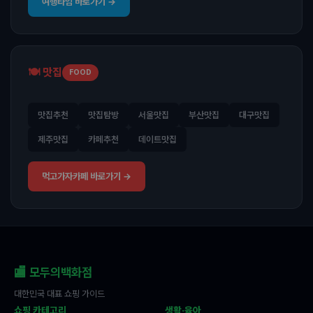
여행타임 바로가기 →
🍽️ 맛집
FOOD
맛집추천
맛집탐방
서울맛집
부산맛집
대구맛집
제주맛집
카페추천
데이트맛집
먹고가자카페 바로가기 →
🏬 모두의백화점
대한민국 대표 쇼핑 가이드
쇼핑 카테고리
생활·육아