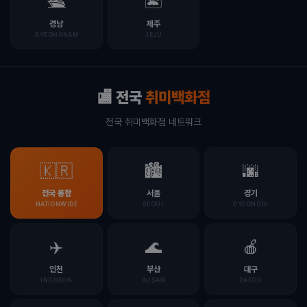
🛳️
🏝️
경남
제주
GYEONGNAM
JEJU
🏬 전국
취미백화점
전국 취미백화점 네트워크
🇰🇷
🏙️
🌆
전국 통합
서울
경기
NATIONWIDE
SEOUL
GYEONGGI
✈️
🌊
🍎
인천
부산
대구
INCHEON
BUSAN
DAEGU