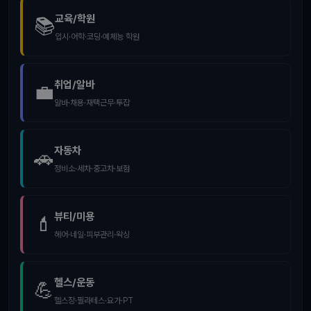
교육/학원
📚
입시·어학·코딩·예체능 학원
취업/알바
💼
알바·채용·재택근무·투잡
자동차
🚗
정비소·세차·중고차·보험
뷰티/미용
💄
헤어·네일·피부관리·왁싱
헬스/운동
💪
헬스장·필라테스·요가·PT