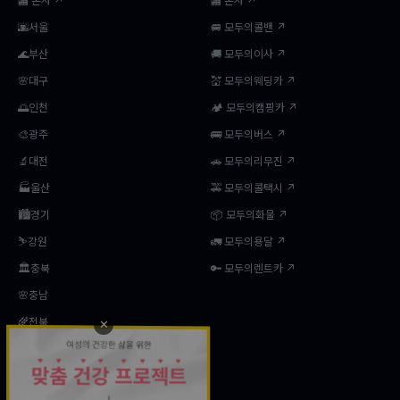
🏬 본사 ↗
🏬 본사 ↗
🌆서울
🚐 모두의콜밴 ↗
🌊부산
🚚 모두의이사 ↗
🌸대구
💒 모두의웨딩카 ↗
🌅인천
🏕️ 모두의캠핑카 ↗
🎨광주
🚌 모두의버스 ↗
🔬대전
🚗 모두의리무진 ↗
🏭울산
🚕 모두의콜택시 ↗
🏙️경기
📦 모두의화물 ↗
⛷️강원
🚛 모두의용달 ↗
🏛️충북
🔑 모두의렌트카 ↗
🌸충남
🌾전북
✕
🌿전남
🍎경북